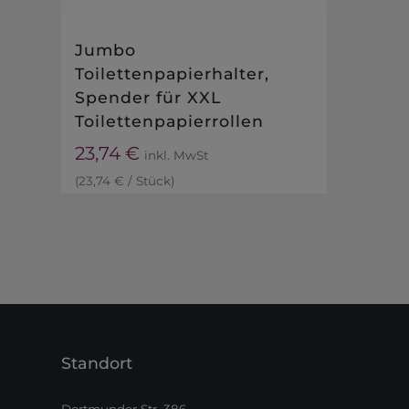
Jumbo
Toilettenpapierhalter,
Spender für XXL
Toilettenpapierrollen
23,74
€
inkl. MwSt
(
23,74
€
/
Stück
)
Standort
Dortmunder Str. 386