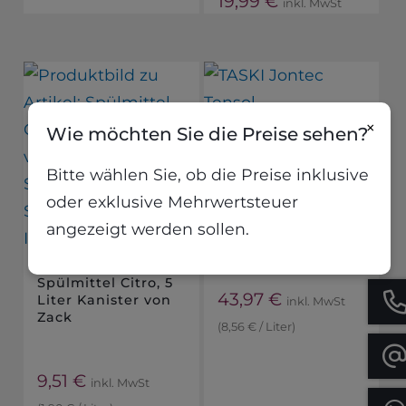
19,99
€
inkl. MwSt
×
Wie möchten Sie die Preise sehen?
Bitte wählen Sie, ob die Preise inklusive
oder exklusive Mehrwertsteuer
TASKI Jontec Tensol
Bodenreiniger, 5
angezeigt werden sollen.
Liter von Diversey
Spülmittel Citro, 5
43,97
€
Liter Kanister von
inkl. MwSt
Zack
(
8,56
€
/
Liter
)
9,51
€
inkl. MwSt