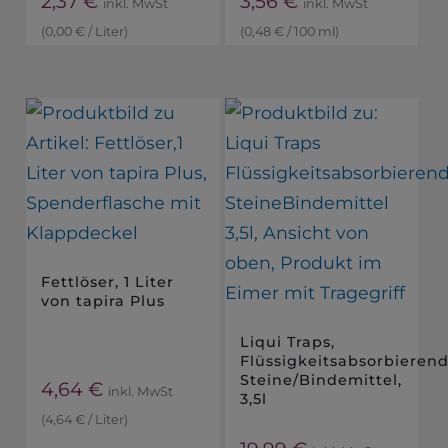
2,37
€
3,56
€
inkl. MwSt
inkl. MwSt
(
0,00
€
/
Liter
)
(
0,48
€
/
100
ml
)
Fettlöser, 1 Liter
von tapira Plus
Liqui Traps,
Flüssigkeitsabsorbieren
Steine/Bindemittel,
4,64
€
inkl. MwSt
3,5l
(
4,64
€
/
Liter
)