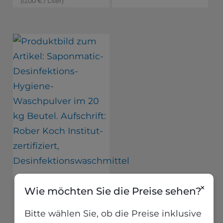
(
0,00
€
/
Liter
)
Desinfektions-
×
Wie möchten Sie die Preise sehen?
Hygiene
Waschpulver, 20
Bitte wählen Sie, ob die Preise inklusive
kg, Saponmatic