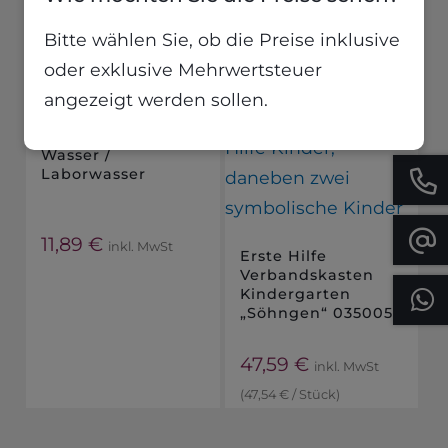
Bitte wählen Sie, ob die Preise inklusive
oder exklusive Mehrwertsteuer
angezeigt werden sollen.
Entmineralisiertes
Wasser /
Laborwasser
11,89
€
inkl. MwSt
Erste Hilfe
Verbandskasten
Kindergarten
„Söhngen“ 0350052
47,59
€
inkl. MwSt
(
47,54
€
/
Stück
)