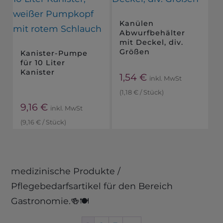
Kanülen
Abwurfbehälter
mit Deckel, div.
Größen
Kanister-Pumpe
für 10 Liter
Kanister
1,54
€
inkl. MwSt
(
1,18
€
/
Stück
)
9,16
€
inkl. MwSt
(
9,16
€
/
Stück
)
medizinische Produkte /
Pflegebedarfsartikel für den Bereich
Gastronomie.🍻🍽️