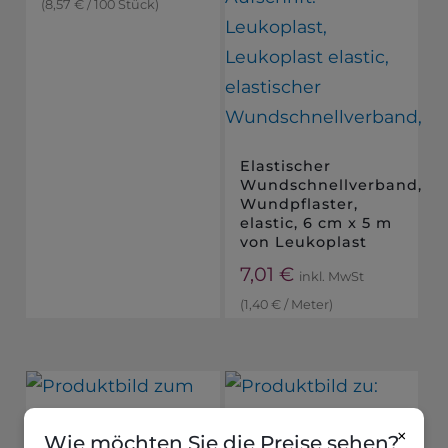
(
8,57
€
/
100
Stück
)
Elastischer
Wundschnellverband,
Wundpflaster,
elastic, 6 cm x 5 m
von Leukoplast
7,01
€
inkl. MwSt
(
1,40
€
/
Meter
)
×
Wie möchten Sie die Preise sehen?