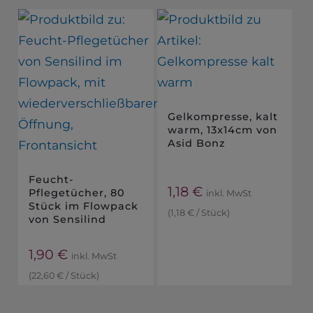
Gelkompresse, kalt
warm, 13x14cm von
Asid Bonz
Feucht-
1,18
€
Pflegetücher, 80
inkl. MwSt
Stück im Flowpack
(
1,18
€
/
Stück
)
von Sensilind
1,90
€
inkl. MwSt
(
22,60
€
/
Stück
)