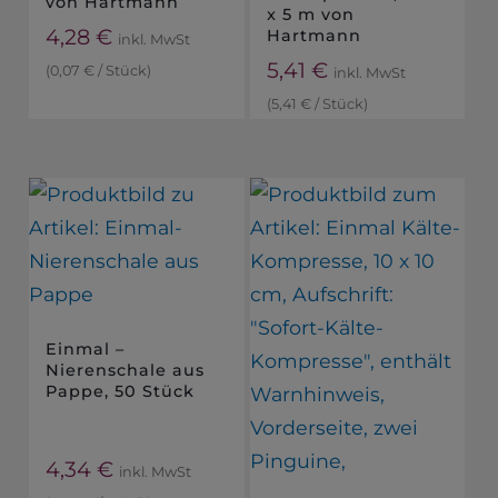
von Hartmann
x 5 m von
4,28
€
Hartmann
inkl. MwSt
5,41
€
(
0,07
€
/
Stück
)
inkl. MwSt
(
5,41
€
/
Stück
)
Einmal –
Nierenschale aus
Pappe, 50 Stück
4,34
€
inkl. MwSt