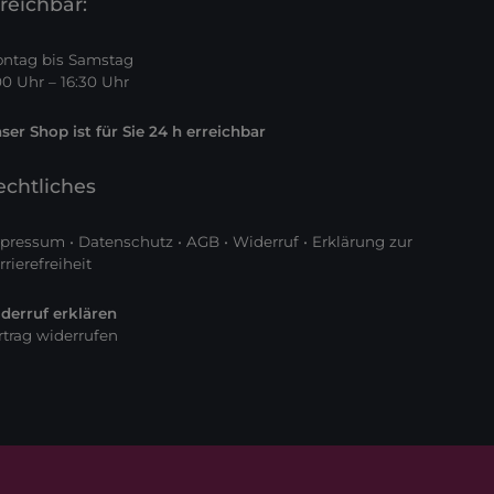
reichbar:
ntag bis Samstag
00 Uhr – 16:30 Uhr
ser Shop ist für Sie 24 h erreichbar
echtliches
pressum
•
Datenschutz
•
AGB
•
Widerruf
•
Erklärung zur
rrierefreiheit
derruf erklären
rtrag widerrufen