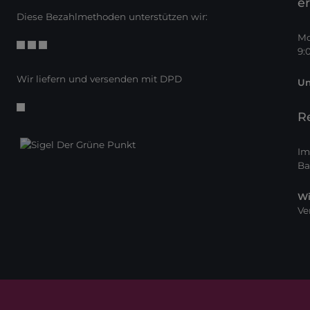
er
Diese Bezahlmethoden unterstützen wir:
Mo
9:
Wir liefern und versenden mit DPD
Un
R
Im
Ba
Wi
Ve