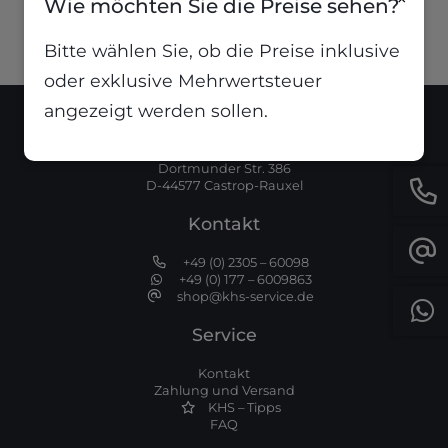
Wie möchten Sie die Preise sehen?
Bitte wählen Sie, ob die Preise inklusive
oder exklusive Mehrwertsteuer
angezeigt werden sollen.
Standort
Dortmunder Str. 386
D-44577 Castrop-Rauxel
Kontakt
+49 (0) 2305 – 60098
+49 (0) 177 – 6009863
shop@khs-service.de
Service
Kontakt
Zahlung und Versand
KHS – Tipps
FAQ