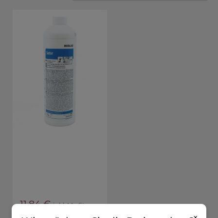
11,84
€
inkl. MwSt
×