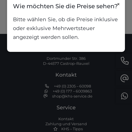
(
23,68
€
/
Stück
)
(
0,74
€
/
Stück
)
×
Wie möchten Sie die Preise sehen?
Bitte wählen Sie, ob die Preise inklusive
oder exklusive Mehrwertsteuer
angezeigt werden sollen.
Standort
Dortmunder Str. 386
D-44577 Castrop-Rauxel
Kontakt
+49 (0) 2305 – 60098
+49 (0) 177 – 6009863
shop@khs-service.de
Service
Kontakt
Zahlung und Versand
KHS – Tipps