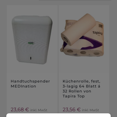
Handtuchspender
Küchenrolle, fest,
MEDInation
3-lagig 64 Blatt á
32 Rollen von
Tapira Top
23,68
€
23,56
€
inkl. MwSt
inkl. MwSt