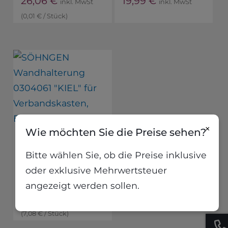
26,06
€
19,99
€
inkl. MwSt
inkl. MwSt
(
0,01
€
/
Stück
)
×
Wie möchten Sie die Preise sehen?
SÖHNGEN
Wandhalterung
Bitte wählen Sie, ob die Preise inklusive
0304061 „KIEL“ für
oder exklusive Mehrwertsteuer
Verbandskasten,
Erste Hilfe Koffer
angezeigt werden sollen.
7,08
€
inkl. MwSt
(
7,08
€
/
Stück
)