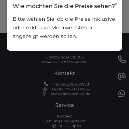
1,18
€
inkl. MwSt
×
Wie möchten Sie die Preise sehen?
Bitte wählen Sie, ob die Preise inklusive
oder exklusive Mehrwertsteuer
angezeigt werden sollen.
Standort
Dortmunder Str. 386
D-44577 Castrop-Rauxel
Kontakt
+49 (0) 2305 – 60098
+49 (0) 177 – 6009863
shop@khs-service.de
Service
Kontakt
Zahlung und Versand
KHS – Tipps