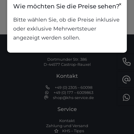
11,84
€
inkl. MwSt
×
Wie möchten Sie die Preise sehen?
Bitte wählen Sie, ob die Preise inklusive
oder exklusive Mehrwertsteuer
angezeigt werden sollen.
Standort
Dortmunder Str. 386
D-44577 Castrop-Rauxel
Kontakt
+49 (0) 2305 – 60098
+49 (0) 177 – 6009863
shop@khs-service.de
Service
Kontakt
Zahlung und Versand
KHS – Tipps