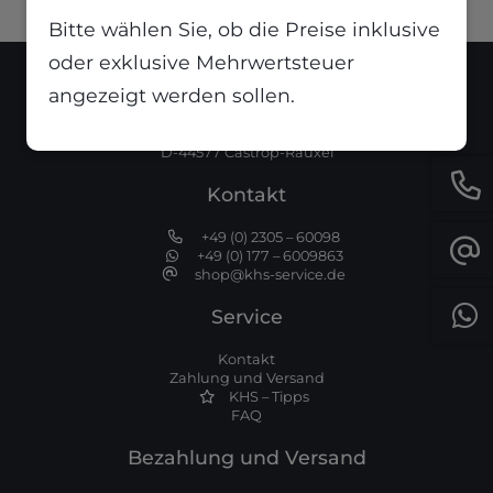
Bitte wählen Sie, ob die Preise inklusive
oder exklusive Mehrwertsteuer
Standort
angezeigt werden sollen.
Dortmunder Str. 386
D-44577 Castrop-Rauxel
Kontakt
+49 (0) 2305 – 60098
+49 (0) 177 – 6009863
shop@khs-service.de
Service
Kontakt
Zahlung und Versand
KHS – Tipps
FAQ
Bezahlung und Versand