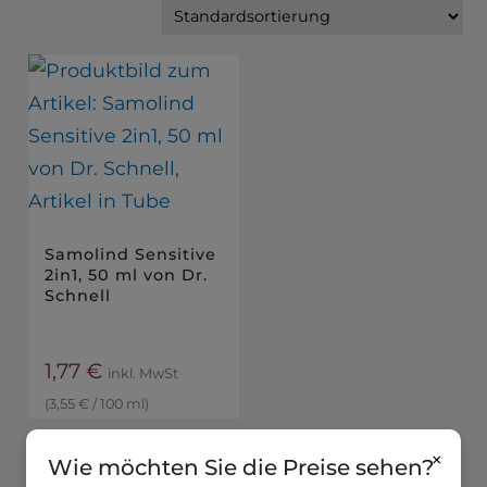
Samolind Sensitive
2in1, 50 ml von Dr.
Schnell
1,77
€
inkl. MwSt
(
3,55
€
/
100
ml
)
×
Wie möchten Sie die Preise sehen?