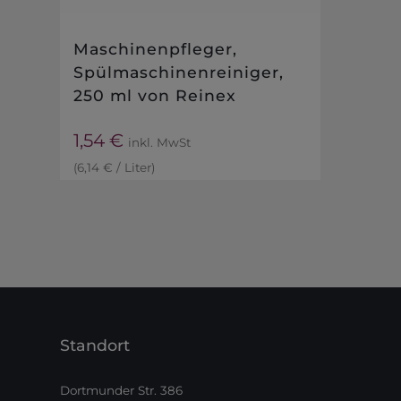
Maschinenpfleger,
Spülmaschinenreiniger,
250 ml von Reinex
1,54
€
inkl. MwSt
(
6,14
€
/
Liter
)
Standort
Dortmunder Str. 386