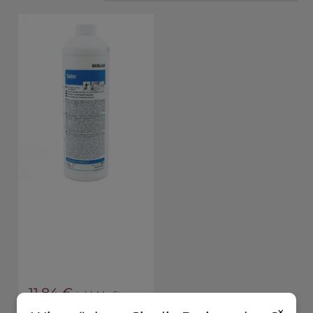
11,84
€
inkl. MwSt
×