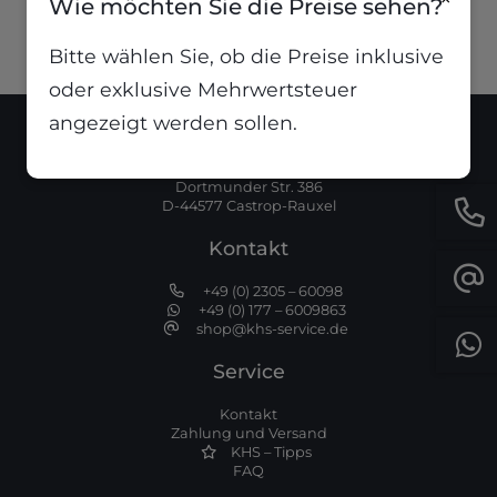
Wie möchten Sie die Preise sehen?
Bitte wählen Sie, ob die Preise inklusive
oder exklusive Mehrwertsteuer
angezeigt werden sollen.
Standort
Dortmunder Str. 386
D-44577 Castrop-Rauxel
Kontakt
+49 (0) 2305 – 60098
+49 (0) 177 – 6009863
shop@khs-service.de
Service
Kontakt
Zahlung und Versand
KHS – Tipps
FAQ