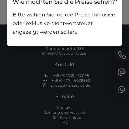
Wie möchten Sie die Preise sehen?
Bitte wählen Sie, ob die Preise inklusive
oder exklusive Mehrwertsteuer
angezeigt werden sollen.
Standort
Dortmunder Str. 386
D-44577 Castrop-Rauxel
Kontakt
+49 (0) 2305 – 60098
+49 (0) 177 – 6009863
shop@khs-service.de
Service
Kontakt
Zahlung und Versand
KHS – Tipps
FAQ