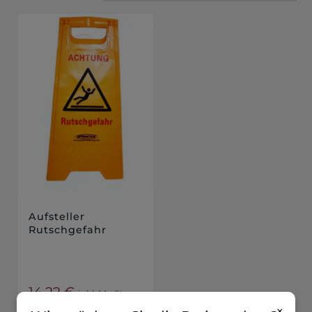
Aufsteller
Rutschgefahr
14,22
€
inkl. MwSt
×