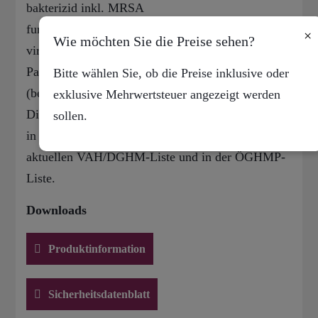
bakterizid inkl. MRSA
fungizid (C.albicans) / levurozid
×
Wie möchten Sie die Preise sehen?
virusinaktivierend inkl. HBV, HIV, HCV, Rota-,
Papova-/ Polyoma- und Vaccinia-Viren
Bitte wählen Sie, ob die Preise inklusive oder
(begrenzt viruzid gem. RKI-Empfehlung)
exklusive Mehrwertsteuer angezeigt werden
Die Tränkflüssigkeit Descosept Spezial ist gelistet
sollen.
in der
aktuellen VAH/DGHM-Liste und in der ÖGHMP-
Liste.
Downloads
Produktinformation
Sicherheitsdatenblatt