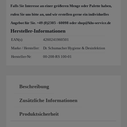
Desinfektionstücher
Falls Sie Interesse an einer größeren Menge oder Palette haben,
Rolle,
rufen Sie uns bitte an, und wir erstellen gerne ein individuelles
Nachfüllpackung
Angebot für Sie. +49 (0)2305 - 60098 oder shop@khs-service.de
100
Hersteller-Informationen
Tücher
EAN(s):
4260241960501
von
Marke / Hersteller:
Dr. Schumacher Hygiene & Desinfektion
Dr.
Hersteller-Nr:
00-208-RS 100-01
Schumacher
Menge
Beschreibung
Zusätzliche Informationen
Produktsicherheit