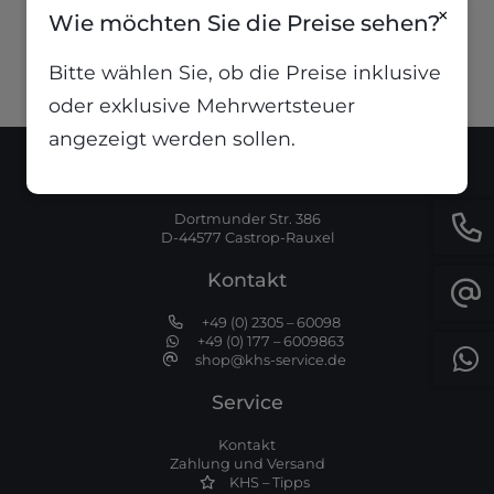
1,18
€
inkl. MwSt
×
Wie möchten Sie die Preise sehen?
Bitte wählen Sie, ob die Preise inklusive
oder exklusive Mehrwertsteuer
angezeigt werden sollen.
Standort
Dortmunder Str. 386
D-44577 Castrop-Rauxel
Kontakt
+49 (0) 2305 – 60098
+49 (0) 177 – 6009863
shop@khs-service.de
Service
Kontakt
Zahlung und Versand
KHS – Tipps