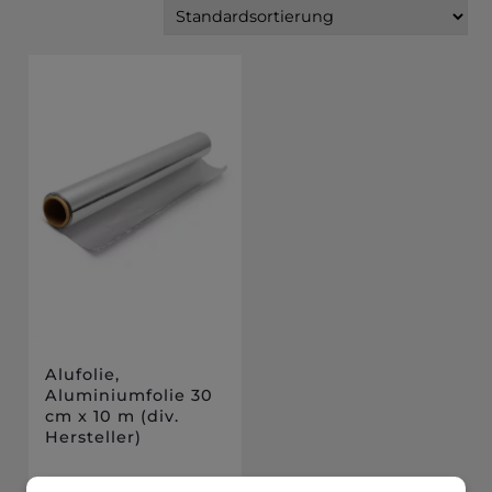
Alufolie,
Aluminiumfolie 30
cm x 10 m (div.
Hersteller)