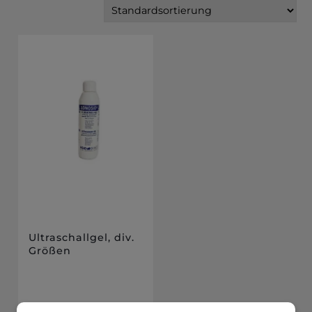
Ultraschallgel, div.
Größen