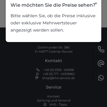
1,74
€
inkl. MwSt
×
Wie möchten Sie die Preise sehen?
Bitte wählen Sie, ob die Preise inklusive
oder exklusive Mehrwertsteuer
angezeigt werden sollen.
Standort
Dortmunder Str. 386
D-44577 Castrop-Rauxel
Kontakt
+49 (0) 2305 – 60098
+49 (0) 177 – 6009863
shop@khs-service.de
Service
Kontakt
Zahlung und Versand
KHS – Tipps