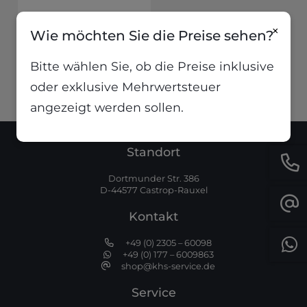
47,59
€
inkl. MwSt
×
Wie möchten Sie die Preise sehen?
(
47,54
€
/
Stück
)
Bitte wählen Sie, ob die Preise inklusive
oder exklusive Mehrwertsteuer
angezeigt werden sollen.
Standort
Dortmunder Str. 386
D-44577 Castrop-Rauxel
Kontakt
+49 (0) 2305 – 60098
+49 (0) 177 – 6009863
shop@khs-service.de
Service