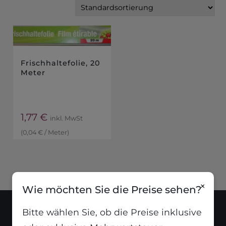
Frischhaltefolie, 20
Meter
1,77
€
inkl. MwSt
(
0,04
€
/
Meter
)
×
Wie möchten Sie die Preise sehen?
Bitte wählen Sie, ob die Preise inklusive
Standort