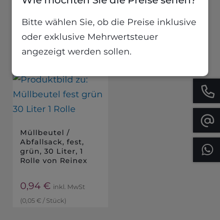
Wie möchten Sie die Preise sehen?
Bitte wählen Sie, ob die Preise inklusive
2,01
€
inkl. MwSt
oder exklusive Mehrwertsteuer
(
2,01
€
/
Stück
)
angezeigt werden sollen.
Müllbeutel /
Abfallsack, fest,
grün, 30 Liter, 1
Rolle von Reinex
0,94
€
inkl. MwSt
(
0,05
€
/
Stück
)