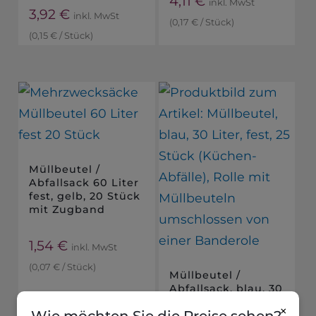
4,11
€
inkl. MwSt
3,92
€
inkl. MwSt
(
0,17
€
/
Stück
)
(
0,15
€
/
Stück
)
Müllbeutel /
Abfallsack 60 Liter
fest, gelb, 20 Stück
mit Zugband
1,54
€
inkl. MwSt
(
0,07
€
/
Stück
)
Müllbeutel /
Abfallsack, blau, 30
Liter, fest, 25 Stück
×
(Küchen-Abfälle)