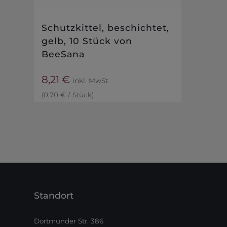
Schutzkittel, beschichtet,
gelb, 10 Stück von
BeeSana
8,21
€
inkl. MwSt
(
0,70
€
/
Stück
)
Standort
Dortmunder Str. 386