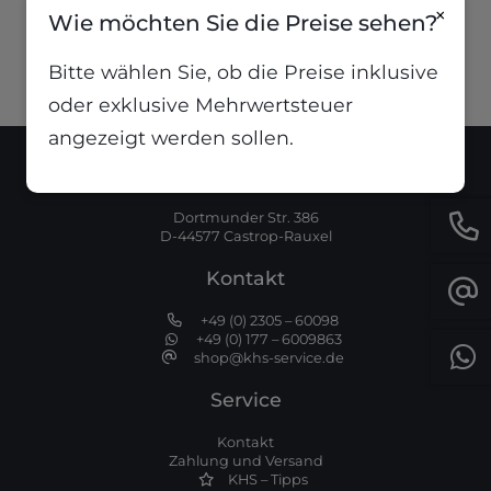
1,74
€
inkl. MwSt
×
Wie möchten Sie die Preise sehen?
Bitte wählen Sie, ob die Preise inklusive
oder exklusive Mehrwertsteuer
angezeigt werden sollen.
Standort
Dortmunder Str. 386
D-44577 Castrop-Rauxel
Kontakt
+49 (0) 2305 – 60098
+49 (0) 177 – 6009863
shop@khs-service.de
Service
Kontakt
Zahlung und Versand
KHS – Tipps