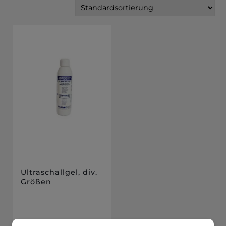
Ultraschallgel, div.
Größen