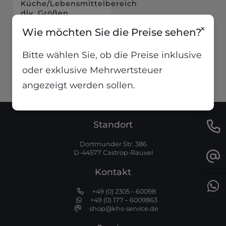
Küche/Lebensmittelbereich
div. Größen
×
8,21
€
Wie möchten Sie die Preise sehen?
inkl. MwSt
(
0,00
€
/
Liter
)
Bitte wählen Sie, ob die Preise inklusive
oder exklusive Mehrwertsteuer
angezeigt werden sollen.
Standort
Dortmunder Str. 386
D-44577 Castrop-Rauxel
Kontakt
+49 (0) 2305 – 60098
+49 (0) 177 – 6009863
shop@khs-service.de