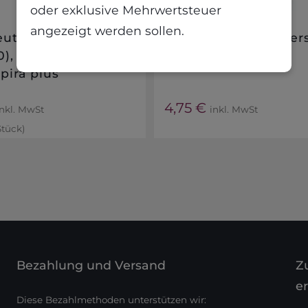
oder exklusive Mehrwertsteuer
angezeigt werden sollen.
utel / Abfallsack
Putztuchrolle univers
0), 120 l, 25 Stück
lagig, blau
pira plus
4,75
€
inkl. MwSt
inkl. MwSt
Stück
)
Bezahlung und Versand
Zu
er
Diese Bezahlmethoden unterstützen wir: