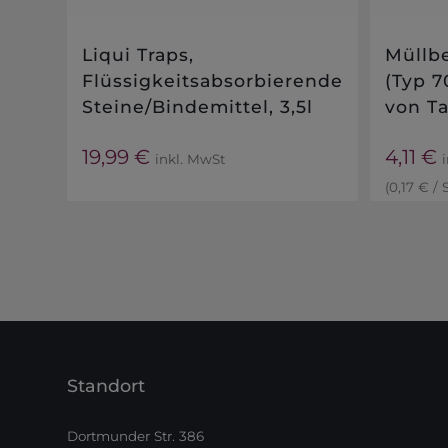
Liqui Traps,
Müllbe
Flüssigkeitsabsorbierende
(Typ 7
Steine/Bindemittel, 3,5l
von Ta
19,99
€
4,11
€
inkl. MwSt
(
0,17
€
/
Standort
Dortmunder Str. 386