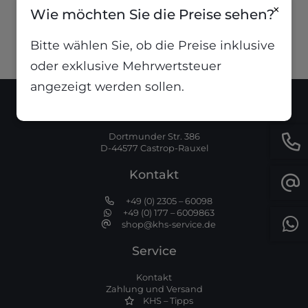
(
3,07
€
/
Liter
)
×
Wie möchten Sie die Preise sehen?
Bitte wählen Sie, ob die Preise inklusive
oder exklusive Mehrwertsteuer
angezeigt werden sollen.
Standort
Dortmunder Str. 386
D-44577 Castrop-Rauxel
Kontakt
+49 (0) 2305 – 60098
+49 (0) 177 – 6009863
shop@khs-service.de
Service
Kontakt
Zahlung und Versand
KHS – Tipps