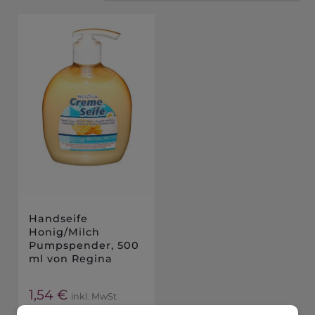
Handseife
Honig/Milch
Pumpspender, 500
ml von Regina
1,54
€
inkl. MwSt