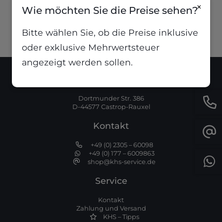
19,99
€
inkl. MwSt
×
Wie möchten Sie die Preise sehen?
Bitte wählen Sie, ob die Preise inklusive
oder exklusive Mehrwertsteuer
angezeigt werden sollen.
Standort
Dortmunder Str. 386
D-44577 Castrop-Rauxel
Kontakt
+49 (0) 2305 – 60098
+49 (0) 177 – 6009863
shop@khs-service.de
Service
Kontakt
Zahlung und Versand
KHS – Tipps