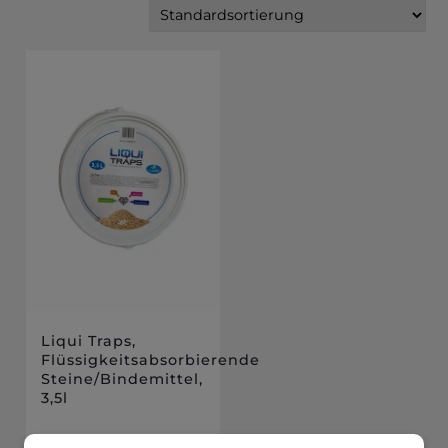
Liqui Traps,
Flüssigkeitsabsorbierende
Steine/Bindemittel,
3,5l