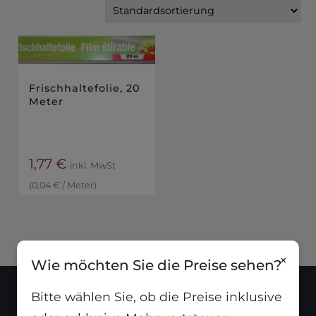
Frischhaltefolie, 20
Meter
1,77
€
inkl. MwSt
(
0,04
€
/
Meter
)
×
Wie möchten Sie die Preise sehen?
Bitte wählen Sie, ob die Preise inklusive
Standort