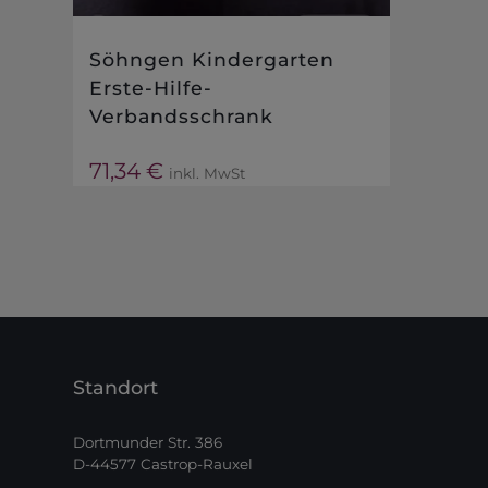
Söhngen Kindergarten
Erste-Hilfe-
Verbandsschrank
71,34
€
inkl. MwSt
Standort
Dortmunder Str. 386
D-44577 Castrop-Rauxel