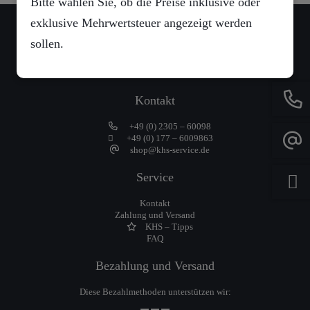
Bitte wählen Sie, ob die Preise inklusive oder
exklusive Mehrwertsteuer angezeigt werden
Standort
sollen.
Dortmunder Str. 386
D-44577 Castrop-Rauxel
Kontakt
+49 (0) 2305 – 60098
+49 (0) 177 – 6009863
shop@khs-service.de
Service
Kontakt
Zahlung und Versand
KHS – Tipps
FAQ
Bezahlung und Versand
Diese Bezahlmethoden unterstützen wir: