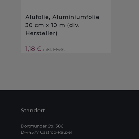
Alufolie, Aluminiumfolie
30 cm x 10 m (div.
Hersteller)
1,18
€
inkl. MwSt
Standort
Dortmunder Str. 386
D-44577 Castrop-Rauxel