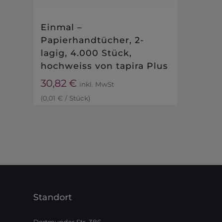
Einmal –
Papierhandtücher, 2-
lagig, 4.000 Stück,
hochweiss von tapira Plus
30,82
€
inkl. MwSt
(
0,01
€
/
Stück
)
Standort
Dortmunder Str. 386