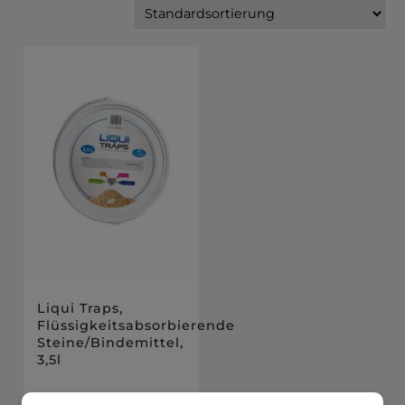
Liqui Traps,
Flüssigkeitsabsorbierende
Steine/Bindemittel,
3,5l