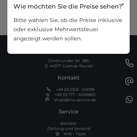
19,99
€
inkl. MwSt
×
Wie möchten Sie die Preise sehen?
Bitte wählen Sie, ob die Preise inklusive
oder exklusive Mehrwertsteuer
angezeigt werden sollen.
Standort
Dortmunder Str. 386
D-44577 Castrop-Rauxel
Kontakt
+49 (0) 2305 – 60098
+49 (0) 177 – 6009863
shop@khs-service.de
Service
Kontakt
Zahlung und Versand
KHS – Tipps